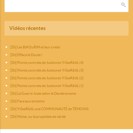
Vidéos récentes
[Dt] Les BiKOuRîM et leur credo
[Dt] Efface le Doute !
[Dt] Points concrets de Justice en YiSseRâ‘éL (4)
[Dt] Points concrets de Justice en YiSseRâ‘éL (3)
[Dt] Points concrets de Justice en YiSseRâ‘éL (2)
[Dt] Points concrets de Justice en YiSseRâ‘éL (1)
[Dt] La Guerre Juste selon le Deutéronome
[Dt] Face aux ennemis
[Dt] YiSseRâ‘éL une COMMUNAUTÉ de TÉMOINS
[Dt] Moïse, ou la prophétie de vérité