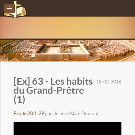
[Ex] 63 - Les habits
18-02-2016
du Grand-Prêtre
(1)
Exode 28:1-29
par : le père Alain Dumont