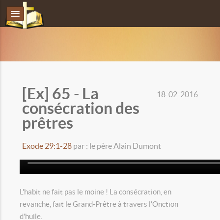
[Ex] 65 - La
18-02-2016
consécration des
prêtres
Exode 29:1-28
par : le père Alain Dumont
L'habit ne fait pas le moine ! La consécration, en
revanche, fait le Grand-Prêtre à travers l'Onction
d'huile.