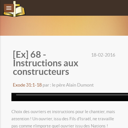
[Ex] 68 -
18-02-2016
Instructions aux
constructeurs
Exode 31:1-18
par : le père Alain Dumont
Choix des ouvriers et instructions pour le chantier, mais
attention ! Un ouvrier, issu des Fils d'Israël, ne travaille
pas comme n'importe quel ouvrier issu des Nations !