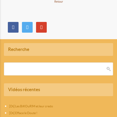
Retour
Recherche
Vidéos récentes
[Dt] Les BiKOuRîM et leur credo
[Dt] Efface le Doute !