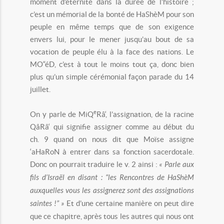
moment d’éternité dans la durée de l’histoire ;
c’est un mémorial de la bonté de HaShèM pour son
peuple en même temps que de son exigence
envers lui, pour le mener jusqu’au bout de sa
vocation de peuple élu à la face des nations. Le
MO“éD, c’est à tout le moins tout ça, donc bien
plus qu’un simple cérémonial façon parade du 14
juillet.
e
On y parle de MiQ
Râ‘, l’assignation, de la racine
QâRâ‘ qui signifie assigner comme au début du
ch. 9 quand on nous dit que Moïse assigne
‘aHaRoN à entrer dans sa fonction sacerdotale.
Donc on pourrait traduire le v. 2 ainsi :
« Parle aux
fils d’Israël en disant : “les Rencontres de HaShèM
auxquelles vous les assignerez sont des assignations
saintes !” »
Et d’une certaine manière on peut dire
que ce chapitre, après tous les autres qui nous ont