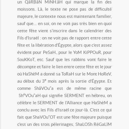
un QâRBâN MiNH.âH qui marque la fin des
moissons. Là, le texte ne pose pas de difficulté
majeure, le contexte nous est maintenant familier,
sauf que… en soi, on ne voit pas très bien en quoi
cette fête vient s’inscrire dans le calendrier des
Fils d’Israël : on ne voit pas de rapport entre cette
fête et la libération d’Égypte, alors que c’est assez
évident pour PeSaH., pour le YoM KiPPOuR, pour
SouKKoT, etc. Sauf que les rabbins vont faire le
décompte et faire le lien entre cette fête et le jour
où HaShèM a donné sa ToRaH sur le Mont HoReV,
e
au début du 3
mois après la sortie d’Égypte. Et
comme ShâVOu“a est de même racine que
e
Sh
VOu“aH qui signifie SERMENT en hébreu, on
célèbre le SERMENT de l’Alliance que HaShèM a
conclu avec les Fils d’Israël ce jour-là. C’est ce qui
fait que ShaVOu“OT est une fête majeure puisque
c’est un des trois pèlerinages, ShaLOSh RéGaLîM