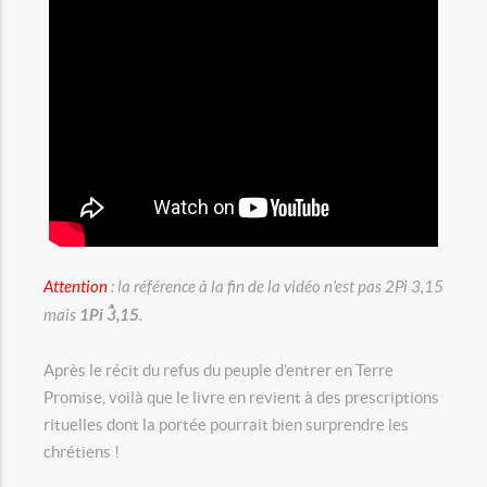
Attention
: la référence à la fin de la vidéo n’est pas 2Pi 3,15
mais
1Pi 3,15
.
Après le récit du refus du peuple d’entrer en Terre
Promise, voilà que le livre en revient à des prescriptions
rituelles dont la portée pourrait bien surprendre les
chrétiens !