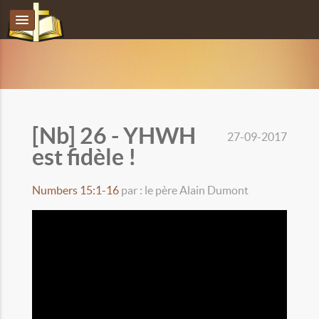
[Nb] 26 - YHWH
27-09-2017
est fidèle !
Numbers 15:1-16
par : le père Alain Dumont