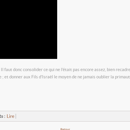
l faut donc consolider ce qui ne l’était pas encore assez, bien recadr
ifie ; et donner aux Fils d’Israël le moyen de ne jamais oublier la 
s :
Lire
Retour