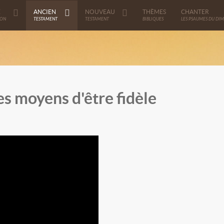
E
ANCIEN
NOUVEAU
THÈMES
CHANTER
ION
TESTAMENT
TESTAMENT
BIBLIQUES
LES PSAUMES DU DI
es moyens d'être fidèle