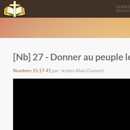
LA BIBL
PRÉSENTAT
[Nb] 27 - Donner au peuple l
Numbers 15:17-41
par : le père Alain Dumont