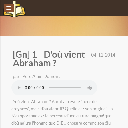
[Gn] 1 - D'où vient
04-11-2014
Abraham ?
par : Père Alain Dumont
D'où vient Abraham ? Abraham est le "père des
croyants", mais d'où vient-il? Quelle est son origine? La
Mésopotamie est le berceau d'une culture magnifique
d'où naîtra l'homme que DIEU choisira comme son élu.