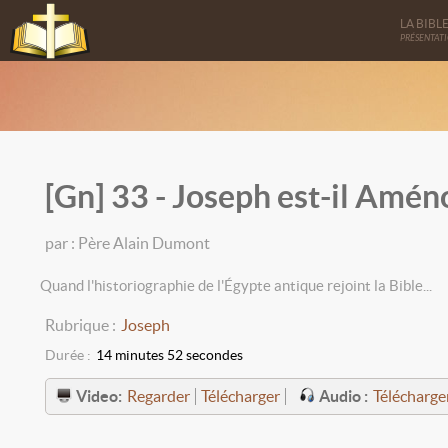
LA BIBL
PRÉSENTAT
[Gn] 33 - Joseph est-il Amén
par : Père Alain Dumont
Quand l'historiographie de l'Égypte antique rejoint la Bible...
Rubrique :
Joseph
Durée :
14 minutes 52 secondes
Video:
Audio :
Regarder
Télécharger
Télécharge