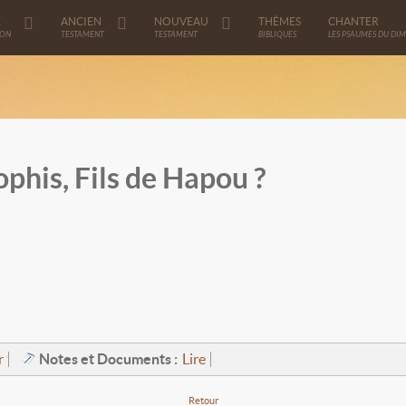
E
ANCIEN
NOUVEAU
THÈMES
CHANTER
ION
TESTAMENT
TESTAMENT
BIBLIQUES
LES PSAUMES DU DI
ophis, Fils de Hapou ?
Notes et Documents :
r
Lire
Retour