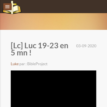
[Lc] Luc 19-23 en
03-09-2020
5 mn !
Luke
par : BibleProject