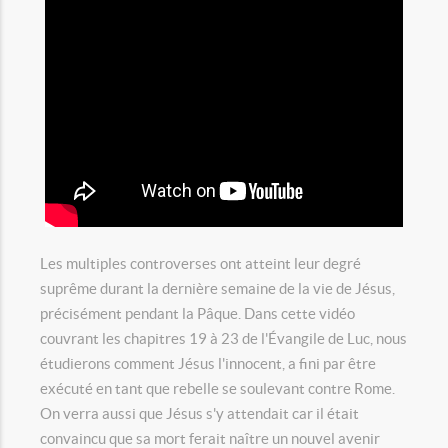
Les multiples controverses ont atteint leur degré
suprême durant la dernière semaine de la vie de Jésus,
précisément pendant la Pâque. Dans cette vidéo
couvrant les chapitres 19 à 23 de l'Évangile de Luc, nous
étudierons comment Jésus l'innocent, a fini par être
exécuté en tant que rebelle se soulevant contre Rome.
On verra aussi que Jésus s'y attendait car il était
convaincu que sa mort ferait naître un nouvel avenir