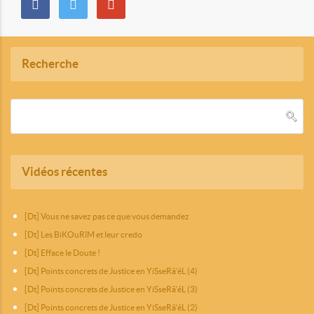
Recherche
Vidéos récentes
[Dt] Vous ne savez pas ce que vous demandez
[Dt] Les BiKOuRîM et leur credo
[Dt] Efface le Doute !
[Dt] Points concrets de Justice en YiSseRâ‘éL (4)
[Dt] Points concrets de Justice en YiSseRâ‘éL (3)
[Dt] Points concrets de Justice en YiSseRâ‘éL (2)