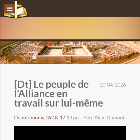
[Dt] Le peuple de
20-04-2026
l’Alliance en
travail sur lui-même
Deuteronomy 16:18-17:13
par : Père Alain Dumont