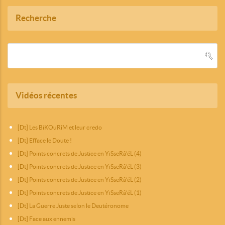
Recherche
Vidéos récentes
[Dt] Les BiKOuRîM et leur credo
[Dt] Efface le Doute !
[Dt] Points concrets de Justice en YiSseRâ‘éL (4)
[Dt] Points concrets de Justice en YiSseRâ‘éL (3)
[Dt] Points concrets de Justice en YiSseRâ‘éL (2)
[Dt] Points concrets de Justice en YiSseRâ‘éL (1)
[Dt] La Guerre Juste selon le Deutéronome
[Dt] Face aux ennemis