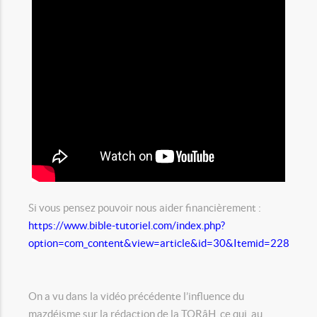
Si vous pensez pouvoir nous aider financièrement :
https://www.bible-tutoriel.com/index.php?
option=com_content&view=article&id=30&Itemid=228
On a vu dans la vidéo précédente l’influence du
mazdéisme sur la rédaction de la TORâH, ce qui, au