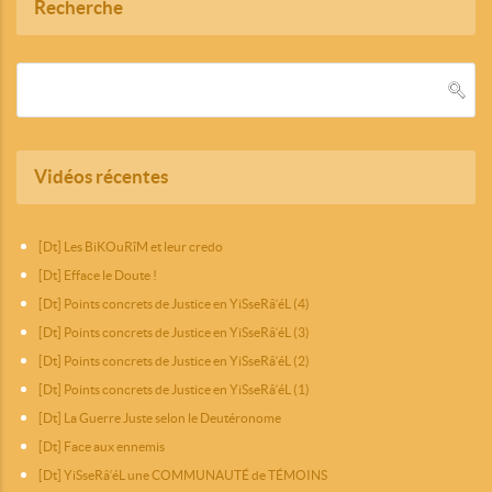
Recherche
Vidéos récentes
[Dt] Les BiKOuRîM et leur credo
[Dt] Efface le Doute !
[Dt] Points concrets de Justice en YiSseRâ‘éL (4)
[Dt] Points concrets de Justice en YiSseRâ‘éL (3)
[Dt] Points concrets de Justice en YiSseRâ‘éL (2)
[Dt] Points concrets de Justice en YiSseRâ‘éL (1)
[Dt] La Guerre Juste selon le Deutéronome
[Dt] Face aux ennemis
[Dt] YiSseRâ‘éL une COMMUNAUTÉ de TÉMOINS