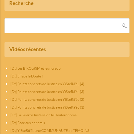
Recherche
Vidéos récentes
[Dt] Les BiKOuRîM et leur credo
[Dt] Efface le Doute !
[Dt] Points concrets de Justice en YiSseRâ‘éL (4)
[Dt] Points concrets de Justice en YiSseRâ‘éL (3)
[Dt] Points concrets de Justice en YiSseRâ‘éL (2)
[Dt] Points concrets de Justice en YiSseRâ‘éL (1)
[Dt] La Guerre Juste selon le Deutéronome
[Dt] Face aux ennemis
[Dt] YiSseRâ‘éL une COMMUNAUTÉ de TÉMOINS