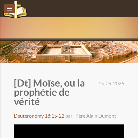
[Dt] Moïse, ou la
15-05-2026
prophétie de
vérité
Deuteronomy 18:15-22
par : Père Alain Dumont