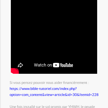
Si vous pensez pouvoir nous aider financièrement :
https://www.bible-tutoriel.com/index.php?
option=com_content&view=article&id=30&Itemid=228
Une fois installé sur le sol promis par YHWH, le peuple