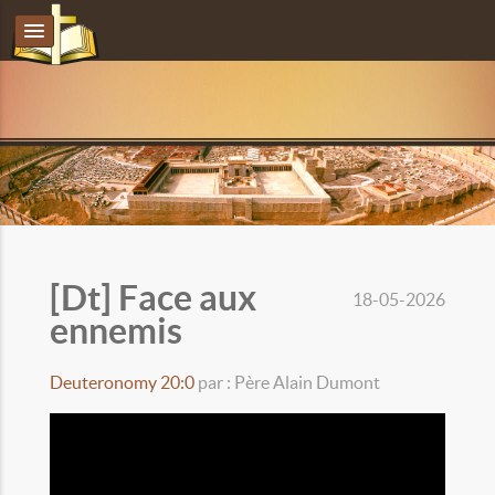
[Dt] Face aux
18-05-2026
ennemis
Deuteronomy 20:0
par : Père Alain Dumont