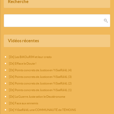
Recherche
Vidéos récentes
[Dt] Les BiKOuRîM et leur credo
[Dt] Efface le Doute !
[Dt] Points concrets de Justice en YiSseRâ‘éL (4)
[Dt] Points concrets de Justice en YiSseRâ‘éL (3)
[Dt] Points concrets de Justice en YiSseRâ‘éL (2)
[Dt] Points concrets de Justice en YiSseRâ‘éL (1)
[Dt] La Guerre Juste selon le Deutéronome
[Dt] Face aux ennemis
[Dt] YiSseRâ‘éL une COMMUNAUTÉ de TÉMOINS