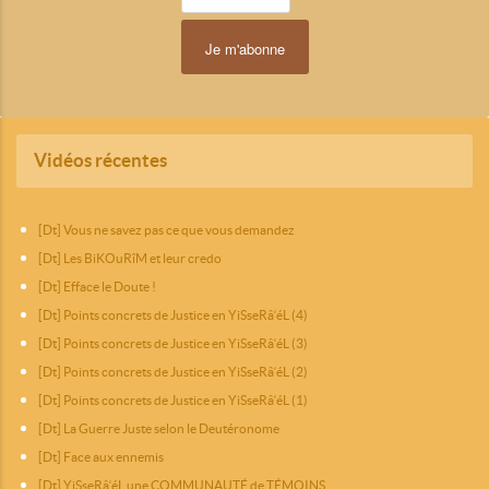
Vidéos récentes
[Dt] Vous ne savez pas ce que vous demandez
[Dt] Les BiKOuRîM et leur credo
[Dt] Efface le Doute !
[Dt] Points concrets de Justice en YiSseRâ‘éL (4)
[Dt] Points concrets de Justice en YiSseRâ‘éL (3)
[Dt] Points concrets de Justice en YiSseRâ‘éL (2)
[Dt] Points concrets de Justice en YiSseRâ‘éL (1)
[Dt] La Guerre Juste selon le Deutéronome
[Dt] Face aux ennemis
[Dt] YiSseRâ‘éL une COMMUNAUTÉ de TÉMOINS