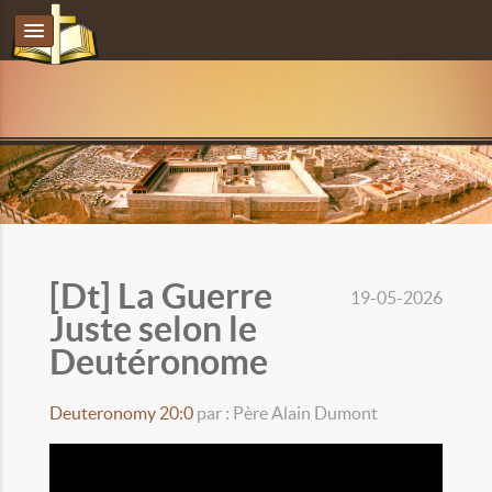
[Dt] La Guerre
19-05-2026
Juste selon le
Deutéronome
Deuteronomy 20:0
par : Père Alain Dumont