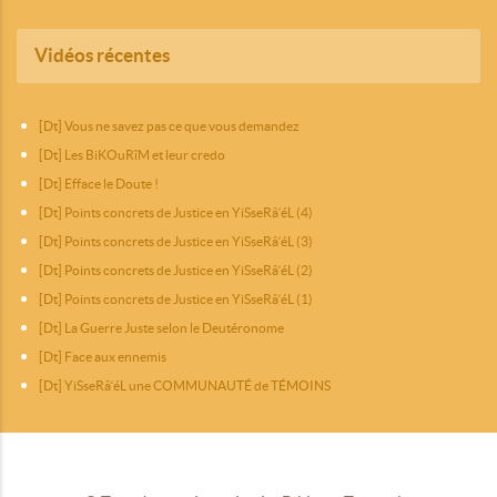
Vidéos récentes
[Dt] Vous ne savez pas ce que vous demandez
[Dt] Les BiKOuRîM et leur credo
[Dt] Efface le Doute !
[Dt] Points concrets de Justice en YiSseRâ‘éL (4)
[Dt] Points concrets de Justice en YiSseRâ‘éL (3)
[Dt] Points concrets de Justice en YiSseRâ‘éL (2)
[Dt] Points concrets de Justice en YiSseRâ‘éL (1)
[Dt] La Guerre Juste selon le Deutéronome
[Dt] Face aux ennemis
[Dt] YiSseRâ‘éL une COMMUNAUTÉ de TÉMOINS